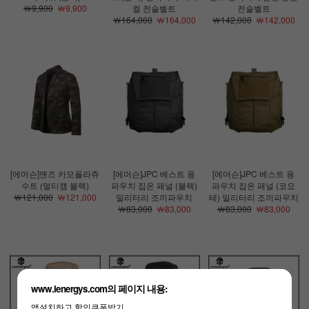
￦9,900
￦9,900
컬 전술벨트
전술벨트
￦164,000
￦164,000
￦142,000
￦142,000
[에머슨]맨즈 카모플라쥬
[에머슨]JPC 베스트 용
[에머슨]JPC 베스트 용
수트 (멀티캠 블랙)
파우치 집온 패널 (블랙)
파우치 집온 패널 (코요
￦121,000
￦121,000
밀리터리 조끼파우치
테) 밀리터리 조끼파우치
￦83,000
￦83,000
￦83,000
￦83,000
www.lenergys.com의 페이지 내용:
앱설치하고 할인쿠폰받기