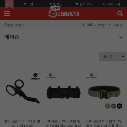
로그인
회원가입
장바구니
마이페이지
+2000
이전 페이지
HOME
브랜드
에머슨
에머슨
[에머슨]7 1/2 EMT용 컬
[에머슨]코브라 배틀 벨
[에머슨]코브라 컴뱃 D링
러 가위 (블랙)
트 (블랙) 밀리터리 택티
벨트 밀리터리 군용 등산