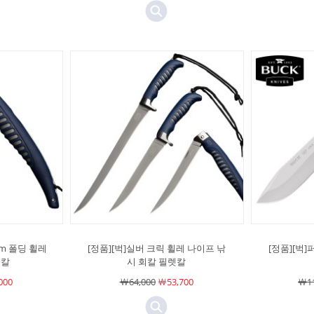
cm 폴딩 휠레
[정품][벅]실버 크릭 휠레 나이프 낚
[정품][벅]
회칼
시 회칼 필렛칼
000
￦64,000
￦53,700
￦11