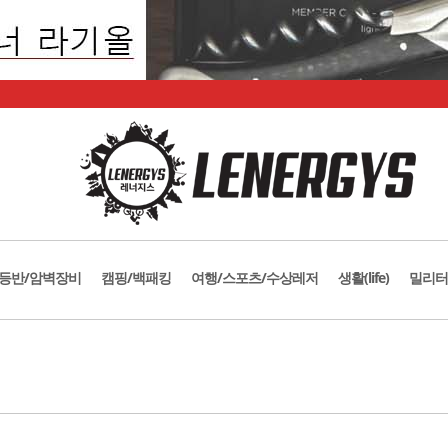
등반/암벽장비
캠핑/백패킹
여행/스포츠/수상레저
생활(life)
밀리터