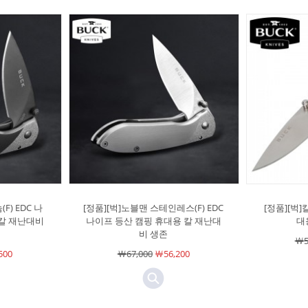
F) EDC 나
[정품][벅]노블맨 스테인레스(F) EDC
[정품][벅]
 칼 재난대비
나이프 등산 캠핑 휴대용 칼 재난대
대
비 생존
￦5
500
￦67,000
￦56,200