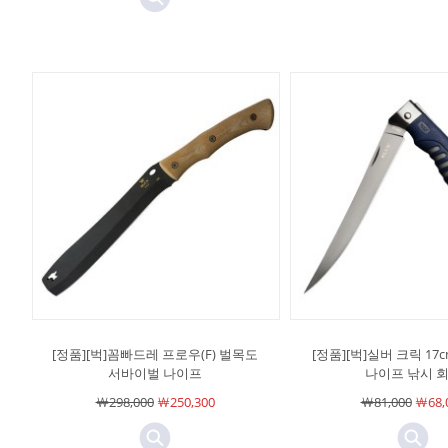
[정품][벅]꼼빠드레 프로우(F) 벌목도
[정품][벅]실버 크릭 17
서바이벌 나이프
나이프 낚시 
￦298,000
￦250,300
￦81,000
￦68,