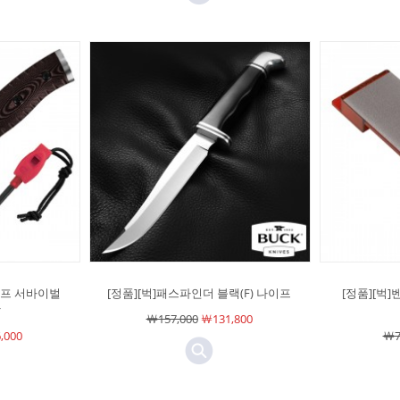
나이프 서바이벌
[정품][벅]패스파인더 블랙(F) 나이프
[정품][벅
칼
￦157,000
￦131,800
,000
￦7