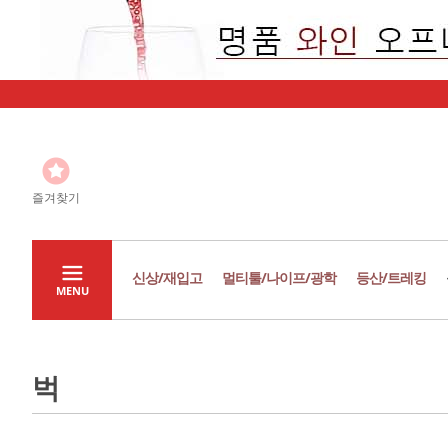
즐겨찾기
신상/재입고
멀티툴/나이프/광학
등산/트레킹
MENU
벅