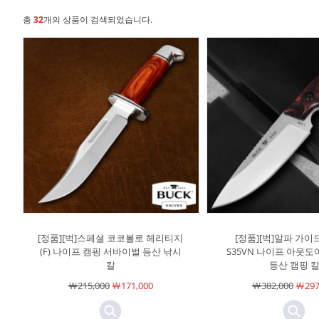
총
32
개의 상품이 검색되었습니다.
[정품][벅]스페셜 코코볼로 헤리티지
[정품][벅]알파 가이드
(F) 나이프 캠핑 서바이벌 등산 낚시
S35VN 나이프 아웃
칼
등산 캠핑 
￦215,000
￦171,000
￦382,000
￦297