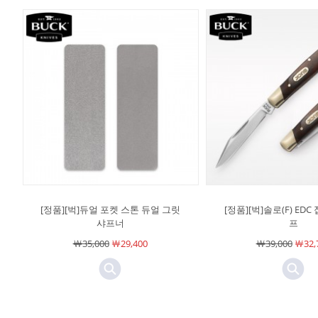
[정품][벅]듀얼 포켓 스톤 듀얼 그릿
[정품][벅]솔로(F) ED
샤프너
프
￦35,000
￦29,400
￦39,000
￦32,