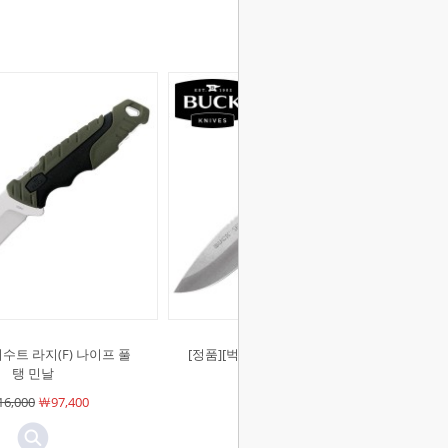
퍼수트 라지(F) 나이프 풀
[정품][벅]맥스 2 라지(F) 나이프 서바
탱 민날
이벌 등산 캠핑 칼
6,000
￦97,400
￦77,000
￦64,600