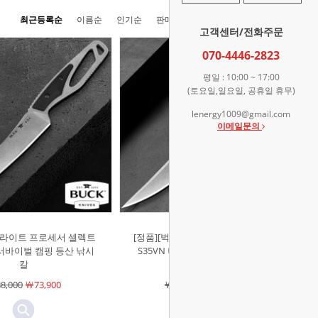
최근등록순
이름순
인기순
판매순
높은가격순
낮은가격순
고객센터/전화주문
070-4446-2823
평일 : 10:00 ~ 17:00
(토요일,일요일, 공휴일 휴무)
lenergy1009@gmail.com
이메일문의
]팩라이트 프로세서 셀렉트
[정품][벅]팩라이트 프로세서 프로(F)
 서바이벌 캠핑 등산 낚시
S35VN 나이프 서바이벌 캠핑 등산
칼
낚시 칼
8,000
￦73,900
￦243,000
￦204,100