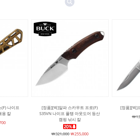
(F) 나이프
[정품][벅]알파 스카우트 프로(F)
[정품][벅
대용 칼
S35VN 나이프 풀탱 아웃도어 등산
￦13
캠핑 낚시 칼
700
￦321,000
￦255,000