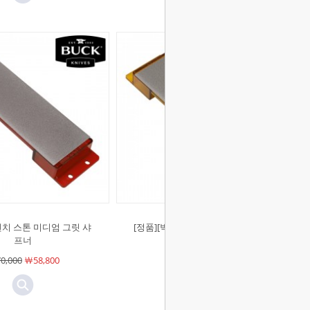
]벤치 스톤 미디엄 그릿 샤
[정품][벅]벤치 스톤 코아스 그릿 샤
프너
프너
0,000
￦58,800
￦63,000
￦52,900