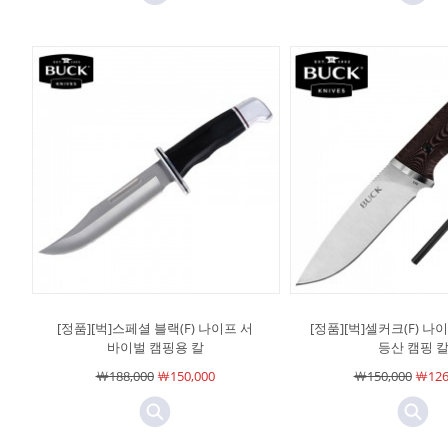
[정품][벅]스페셜 블랙(F) 나이프 서
[정품][벅]셀커크(F) 
바이벌 캠핑용 칼
등산 캠핑 
￦188,000
￦150,000
￦150,000
￦126