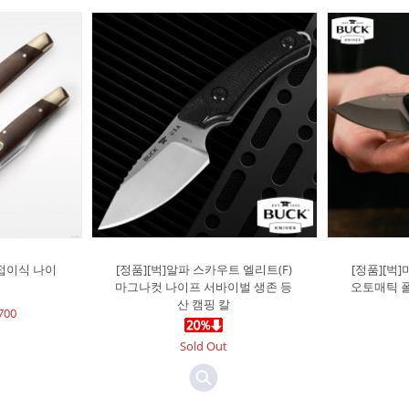
C 접이식 나이
[정품][벅]알파 스카우트 엘리트(F)
[정품][벅]
마그나컷 나이프 서바이벌 생존 등
오토매틱 폴
산 캠핑 칼
700
Sold Out