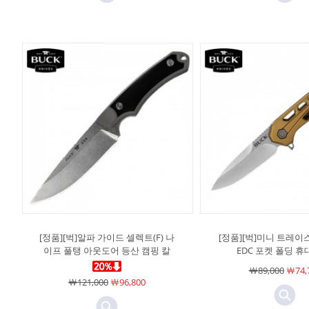
[정품][벅]알파 가이드 셀렉트(F) 나
[정품][벅]미니 트레이스
이프 풀탱 아웃도어 등산 캠핑 칼
EDC 포켓 폴딩 휴
￦89,000
￦74,
￦121,000
￦96,800