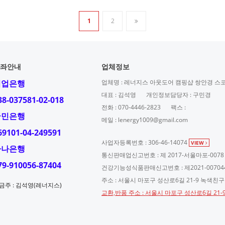
1
2
좌안내
업체정보
기업은행
업체명 : 레너지스 아웃도어 캠핑샵 쌍안경 스
대표 : 김석영
개인정보담당자 : 구민경
38-037581-02-018
전화 : 070-4446-2823
팩스 :
국민은행
메일 : lenergy1009@gmail.com
69101-04-249591
사업자등록번호 : 306-46-14074
VIEW
하나은행
통신판매업신고번호 : 제 2017-서울마포-0078
79-910056-87404
건강기능성식품판매신고번호 : 제2021-00704
주소 : 서울시 마포구 성산로6길 21-9 녹색친
금주 : 김석영(레너지스)
교환,반품 주소 : 서울시 마포구 성산로6길 21