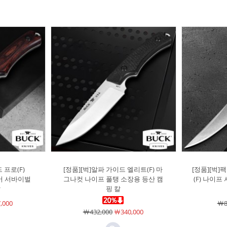
 프로(F)
[정품][벅]알파 가이드 엘리트(F) 마
[정품][벅
도어 서바이벌
그나컷 나이프 풀탱 소장용 등산 캠
(F) 나이프
칼
핑 칼
,000
￦8
￦432,000
￦340,000