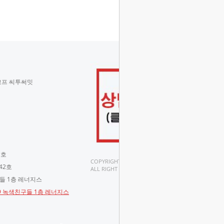
코프 씨투써밋
 호
COPYRIGHT(C).
42호
ALL RIGHT RESERVED.
구들 1층 레너지스
-9 녹색친구들 1층 레너지스