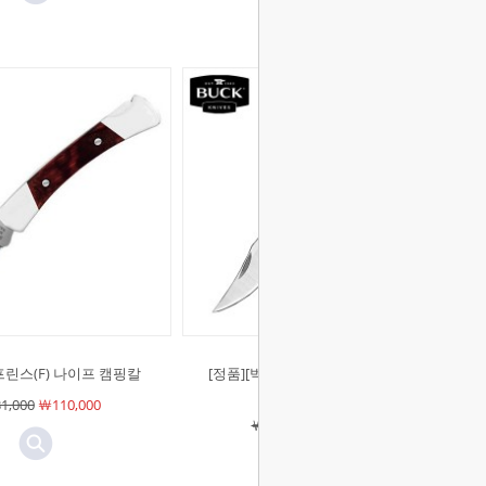
]프린스(F) 나이프 캠핑칼
[정품][벅]더 55(F) 나이프 EDC 등산
캠핑 칼
1,000
￦110,000
￦146,000
￦122,600