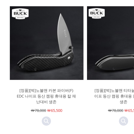
[정품][벅]노블맨 카본 파이버(F)
[정품][벅]노블맨 티타늄(
EDC 나이프 등산 캠핑 휴대용 칼 재
이프 등산 캠핑 휴대용
난대비 생존
생존
￦78,000
￦65,500
￦78,000
￦65,