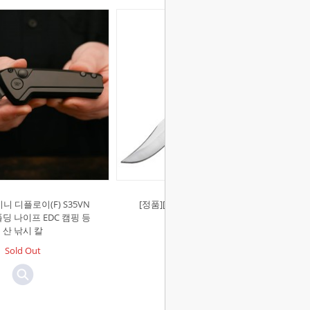
미니 디플로이(F) S35VN
[정품][벅]스페셜 프로(F) 나이프
딩 나이프 EDC 캠핑 등
Sold Out
산 낚시 칼
Sold Out