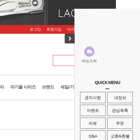
로그인
회원가입
마이페이지
주문조회
장바구니
배송조회
QUICK MENU
리
라기올 시리즈
브랜드
세일/기획존
공지사항
내정보
· HOME
>
브랜드
>
벅
이벤트
관심목록
리뷰
주문
Q&A
교환&환불