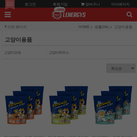
로그인
회원가입
장바구니
마이페이지
+2000
이전 페이지
HOME
생활(life)
고양이용품
고양이용품
고양이모래
고양이하우스