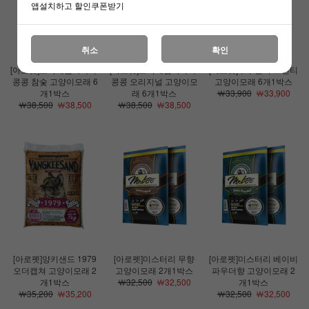
앱설치하고 할인쿠폰받기
취소
확인
[아로펫]초극세입자 두부
[아로펫]초극세입자 두부
[아로펫]두부킬러 그린티
콩콩 참숯 고양이모래 6
콩콩 오리지널 고양이모
고양이모래 6개1박스
개1박스
래 6개1박스
￦33,900
￦33,900
￦38,500
￦38,500
￦38,500
￦38,500
[아로펫]양키샌드 1979
[아로펫]미스터리 무향
[아로펫]미스터리 베이비
오더캡쳐 고양이모래 2
고양이모래 2개1박스
파우더향 고양이모래 2
개1박스
￦32,500
￦32,500
개1박스
￦35,200
￦35,200
￦32,500
￦32,500