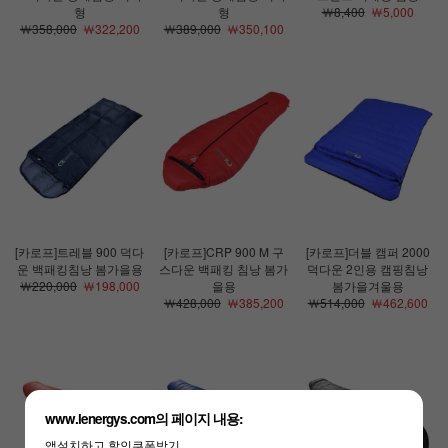
형
형
￦8,400
￦5,000
￦358,000
￦322,200
￦389,000
￦350,100
[카로프]트레블 900 덕다
[카로프]CRP 900 M 구
[카로프]더블 캠퍼 2000
운 백패킹침낭 봄가을용
스다운 백패킹 침낭 봄가
덕다운 2인용 캠핑침낭
￦220,000
￦198,000
을용
봄가을겨울용
￦428,000
￦385,200
￦514,000
￦462,600
www.lenergys.com의 페이지 내용:
앱설치하고 할인쿠폰받기