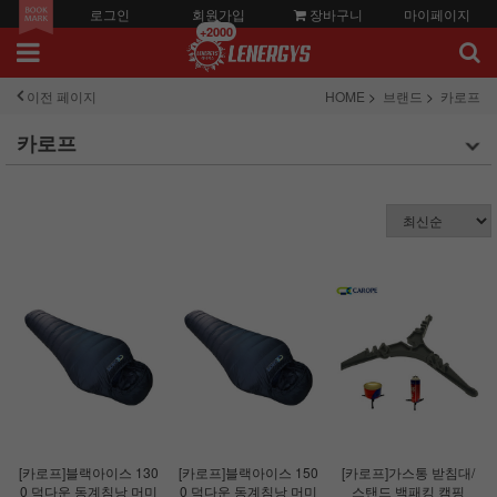
로그인
회원가입
장바구니
마이페이지
+2000
이전 페이지
HOME
브랜드
카로프
카로프
[카로프]블랙아이스 130
[카로프]블랙아이스 150
[카로프]가스통 받침대/
0 덕다운 동계침낭 머미
0 덕다운 동계침낭 머미
스탠드 백패킹 캠핑