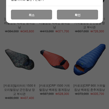
취소
확인
[카로프]데날리 1300 오
[카로프]데날리 1500 오
[카로프]밀리터리 1500 I
리털침낭 백패킹 동계침
리털침낭 백패킹 동계침
거위털침낭 군인침낭 장
낭
낭
교 부사관
￦384,000
￦345,600
￦413,000
￦371,700
￦807,000
￦726,300
[카로프]밀리터리 1500 II
[카로프]CRP 1500 거위
[카로프]CRP 900 거위털
오리털침낭 군인침낭 장
털침낭 백패킹 동계침낭
침낭 백패킹 춘추계침낭
교 부사관
￦587,000
￦528,300
￦373,000
￦335,700
￦486,000
￦437,400