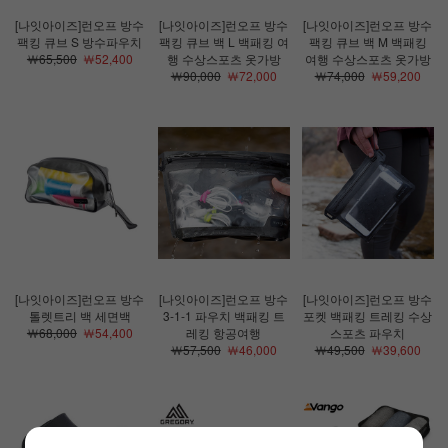
[나잇아이즈]런오프 방수
[나잇아이즈]런오프 방수
[나잇아이즈]런오프 방수
팩킹 큐브 S 방수파우치
팩킹 큐브 백 L 백패킹 여
팩킹 큐브 백 M 백패킹
￦65,500
￦52,400
행 수상스포츠 옷가방
여행 수상스포츠 옷가방
￦90,000
￦72,000
￦74,000
￦59,200
[나잇아이즈]런오프 방수
[나잇아이즈]런오프 방수
[나잇아이즈]런오프 방수
톨렛트리 백 세면백
3-1-1 파우치 백패킹 트
포켓 백패킹 트레킹 수상
￦68,000
￦54,400
레킹 항공여행
스포츠 파우치
￦57,500
￦46,000
￦49,500
￦39,600