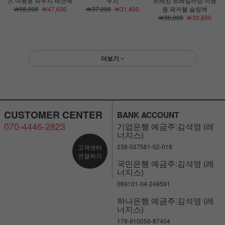
즈 여행용 파우치 세면백
우치
트레킹 트레일러닝 여행
￦56,000
￦47,600
￦37,000
￦31,400
용 패커블 슬링백
￦36,000
￦30,600
더보기
CUSTOMER CENTER
BANK ACCOUNT
070-4446-2823
기업은행 예금주:김석영 (레
너지스)
238-037581-02-018
고객센터
연결하기
국민은행 예금주:김석영 (레
너지스)
069101-04-249591
하나은행 예금주:김석영 (레
너지스)
179-910056-87404