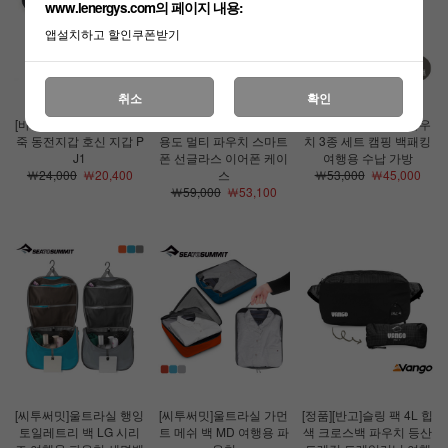
www.lenergys.com의 페이지 내용:
앱설치하고 할인쿠폰받기
취소
확인
[바이펄러드]슬랩잭 소가
[그레고리]멀티케이스 다
[정품][반고]팩 큐브 파우
죽 동전지갑 호신 지갑 P
용도 멀티 파우치 스마트
치 3종 세트 캠핑 백패킹
J1
폰 선글라스 이어폰 케이
여행용 수납 가방
￦24,000
￦20,400
스
￦53,000
￦45,000
￦59,000
￦53,100
[씨투써밋]울트라실 행잉
[씨투써밋]울트라실 가먼
[정품][반고]슬링 팩 4L 힙
토일레트리 백 LG 시리
트 메쉬 백 MD 여행용 파
색 크로스백 파우치 등산