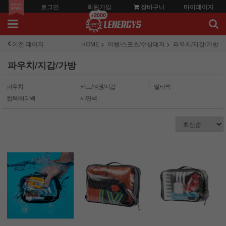
로그인
회원가입
장바구니
마이페이지
+2000
이전 페이지
HOME
여행/스포츠/수상레저
파우치/지갑/가방
파우치/지갑/가방
파우치
카드/여권/지갑
멀티쌕
힙쌕/허리쌕
세면백